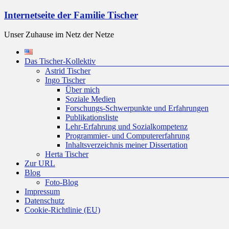
Zum
Internetseite der Familie Tischer
Inhalt
springen
Unser Zuhause im Netz der Netze
Menü
Das Tischer-Kollektiv
Astrid Tischer
Ingo Tischer
Über mich
Soziale Medien
Forschungs-Schwerpunkte und Erfahrungen
Publikationsliste
Lehr-Erfahrung und Sozialkompetenz
Programmier- und Computererfahrung
Inhaltsverzeichnis meiner Dissertation
Herta Tischer
Zur URL
Blog
Foto-Blog
Impressum
Datenschutz
Cookie-Richtlinie (EU)