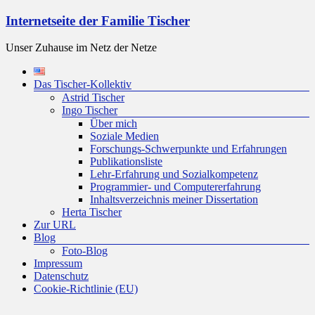
Zum
Internetseite der Familie Tischer
Inhalt
springen
Unser Zuhause im Netz der Netze
Menü
Das Tischer-Kollektiv
Astrid Tischer
Ingo Tischer
Über mich
Soziale Medien
Forschungs-Schwerpunkte und Erfahrungen
Publikationsliste
Lehr-Erfahrung und Sozialkompetenz
Programmier- und Computererfahrung
Inhaltsverzeichnis meiner Dissertation
Herta Tischer
Zur URL
Blog
Foto-Blog
Impressum
Datenschutz
Cookie-Richtlinie (EU)